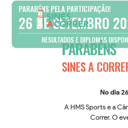
Anterior
PARABÉNS PELA PARTICIPAÇÃO!
26 DE SETEMBRO 2
RESULTADOS E DIPLOMAS DISPON
PARABÉNS
SINES A CORRE
No dia 2
A HMS Sports e a Câm
Correr. O ev