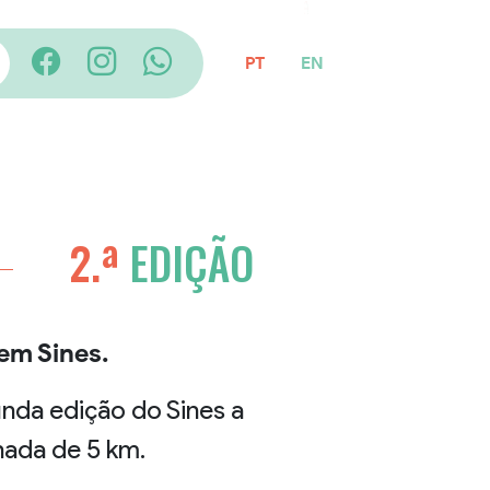
Seguint
PT
EN
2.ª
EDIÇÃO
em Sines.
nda edição do Sines a
hada de 5 km.